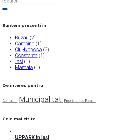
Suntem prezenti in
Buzau
(2)
Campina
(1)
Cluj-Napoca
(3)
Constanta
(1)
Iasi
(1)
Mamaia
(1)
De interes pentru
Municipalitati
Companii
Proprietari de Parcari
Cele mai citite
UPPARK în Iași